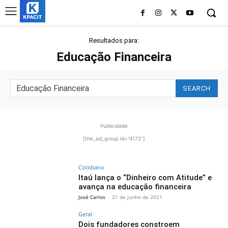
Resultados para:
Educação Financeira
SEARCH
Publicidade
[the_ad_group id="4172"]
Cotidiano
Itaú lança o “Dinheiro com Atitude” e
avança na educação financeira
José Carlos
-
21 de junho de 2021
Geral
Dois fundadores constroem