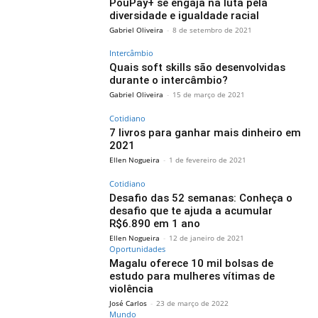
PouPay+ se engaja na luta pela
diversidade e igualdade racial
Gabriel Oliveira
-
8 de setembro de 2021
Intercâmbio
Quais soft skills são desenvolvidas
durante o intercâmbio?
Gabriel Oliveira
-
15 de março de 2021
Cotidiano
7 livros para ganhar mais dinheiro em
2021
Ellen Nogueira
-
1 de fevereiro de 2021
Cotidiano
Desafio das 52 semanas: Conheça o
desafio que te ajuda a acumular
R$6.890 em 1 ano
Ellen Nogueira
-
12 de janeiro de 2021
Oportunidades
Magalu oferece 10 mil bolsas de
estudo para mulheres vítimas de
violência
José Carlos
-
23 de março de 2022
Mundo