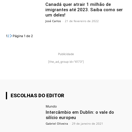
Canadá quer atrair 1 milhão de
imigrantes até 2023. Saiba como ser
um deles!
José Carlos
-
21 de fevereiro de 2022
1
2
Página 1 de 2
Publicidade
[the_ad_group id="4173"]
ESCOLHAS DO EDITOR
Mundo
Intercâmbio em Dublin: o vale do
silício europeu
Gabriel Oliveira
-
29 de janeiro de 2021