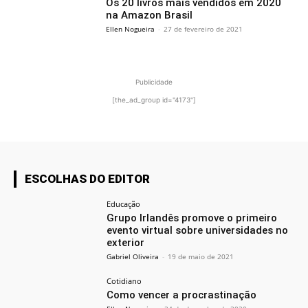
Os 20 livros mais vendidos em 2020
na Amazon Brasil
Ellen Nogueira
-
27 de fevereiro de 2021
Publicidade
[the_ad_group id="4173"]
ESCOLHAS DO EDITOR
Educação
Grupo Irlandês promove o primeiro
evento virtual sobre universidades no
exterior
Gabriel Oliveira
-
19 de maio de 2021
Cotidiano
Como vencer a procrastinação