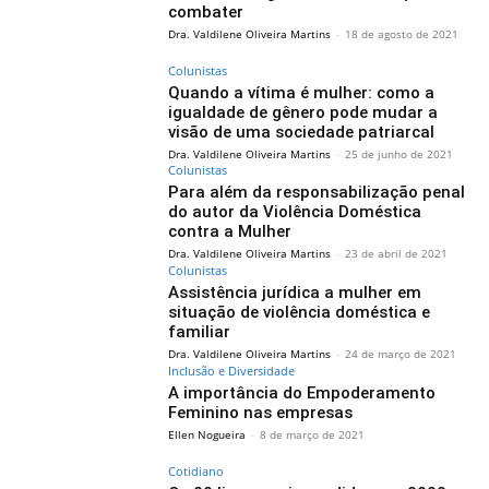
combater
Dra. Valdilene Oliveira Martins
-
18 de agosto de 2021
Colunistas
Quando a vítima é mulher: como a
igualdade de gênero pode mudar a
visão de uma sociedade patriarcal
Dra. Valdilene Oliveira Martins
-
25 de junho de 2021
Colunistas
Para além da responsabilização penal
do autor da Violência Doméstica
contra a Mulher
Dra. Valdilene Oliveira Martins
-
23 de abril de 2021
Colunistas
Assistência jurídica a mulher em
situação de violência doméstica e
familiar
Dra. Valdilene Oliveira Martins
-
24 de março de 2021
Inclusão e Diversidade
A importância do Empoderamento
Feminino nas empresas
Ellen Nogueira
-
8 de março de 2021
Cotidiano