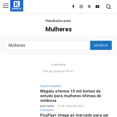
Resultados para:
Mulheres
SEARCH
Publicidade
[the_ad_group id="4172"]
Oportunidades
Magalu oferece 10 mil bolsas de
estudo para mulheres vítimas de
violência
José Carlos
-
23 de março de 2022
Cotidiano
PouPay+ chega ao mercado para ser