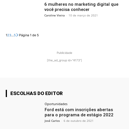
6 mulheres no marketing digital que
você precisa conhecer
Caroline Vieira
-
10 de março de 2021
1
2
3
...
5
Página 1 de 5
Publicidade
[the_ad_group id="4173"]
ESCOLHAS DO EDITOR
Oportunidades
Ford está com inscrições abertas
para o programa de estágio 2022
José Carlos
-
6 de outubro de 2021