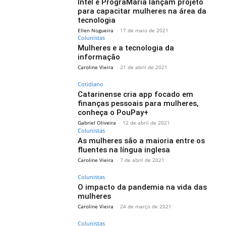
Intel e PrograMaria lançam projeto
para capacitar mulheres na área da
tecnologia
Ellen Nogueira
-
17 de maio de 2021
Colunistas
Mulheres e a tecnologia da
informação
Caroline Vieira
-
21 de abril de 2021
Cotidiano
Catarinense cria app focado em
finanças pessoais para mulheres,
conheça o PouPay+
Gabriel Oliveira
-
12 de abril de 2021
Colunistas
As mulheres são a maioria entre os
fluentes na língua inglesa
Caroline Vieira
-
7 de abril de 2021
Colunistas
O impacto da pandemia na vida das
mulheres
Caroline Vieira
-
24 de março de 2021
Colunistas