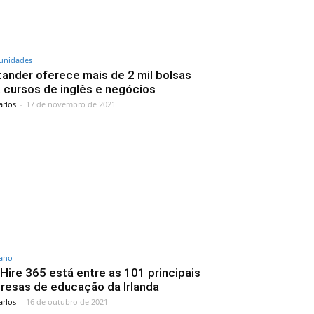
unidades
ander oferece mais de 2 mil bolsas
 cursos de inglês e negócios
arlos
-
17 de novembro de 2021
iano
Hire 365 está entre as 101 principais
resas de educação da Irlanda
arlos
-
16 de outubro de 2021