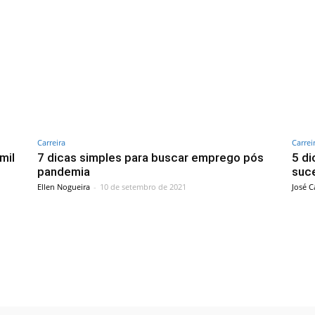
Carreira
Carrei
mil
7 dicas simples para buscar emprego pós
5 di
pandemia
suc
Ellen Nogueira
-
10 de setembro de 2021
José C