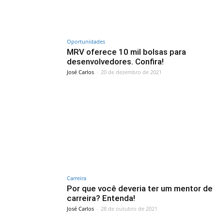
Oportunidades
MRV oferece 10 mil bolsas para
desenvolvedores. Confira!
José Carlos
-
20 de dezembro de 2021
Carreira
Por que você deveria ter um mentor de
carreira? Entenda!
José Carlos
-
28 de outubro de 2021