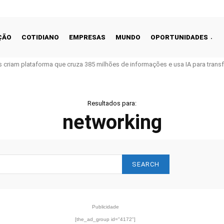
ÇÃO
COTIDIANO
EMPRESAS
MUNDO
OPORTUNIDADES
os criam plataforma que cruza 385 milhões de informações e usa IA para tra
Resultados para:
networking
SEARCH
Publicidade
[the_ad_group id="4172"]