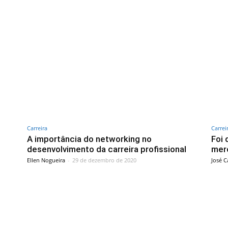
Carreira
Carrei
A importância do networking no
Foi 
desenvolvimento da carreira profissional
mer
Ellen Nogueira
-
29 de dezembro de 2020
José C