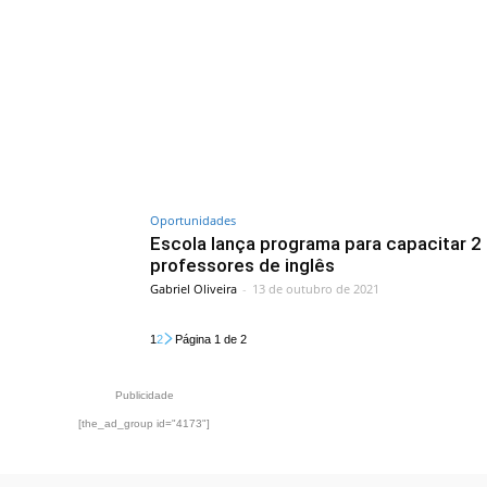
Oportunidades
Escola lança programa para capacitar 2 
professores de inglês
Gabriel Oliveira
-
13 de outubro de 2021
1
2
Página 1 de 2
Publicidade
[the_ad_group id="4173"]