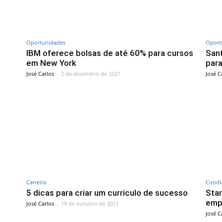
Oportunidades
Oport
IBM oferece bolsas de até 60% para cursos
Sant
em New York
para
José Carlos
-
2 de dezembro de 2021
José C
Carreira
Cotid
5 dicas para criar um currículo de sucesso
Star
emp
José Carlos
-
19 de outubro de 2021
José C