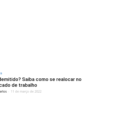
ra
demitido? Saiba como se realocar no
cado de trabalho
arlos
-
11 de março de 2022