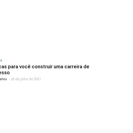
ra
cas para você construir uma carreira de
esso
arlos
-
26 de julho de 2021