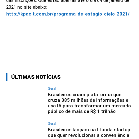
das inscrições. Que estão abertas até o dia 04 de janeiro de
2021 no site abaixo:
http://kpacit.com.br/programa-de-estagio-cielo-2021/
Linkedin
Facebook
Twitter
Wh
ÚLTIMAS NOTÍCIAS
Geral
Brasileiros criam plataforma que
cruza 385 milhões de informações e
usa IA para transformar um mercado
público de mais de R$ 1 trilhão
Geral
Brasileiros lançam na Irlanda startup
que quer revolucionar a conveniência