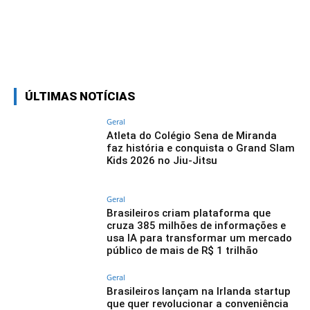
Linkedin
Facebook
Twitter
Wh
ÚLTIMAS NOTÍCIAS
Geral
Atleta do Colégio Sena de Miranda
faz história e conquista o Grand Slam
Kids 2026 no Jiu-Jitsu
Geral
Brasileiros criam plataforma que
cruza 385 milhões de informações e
usa IA para transformar um mercado
público de mais de R$ 1 trilhão
Geral
Brasileiros lançam na Irlanda startup
que quer revolucionar a conveniência