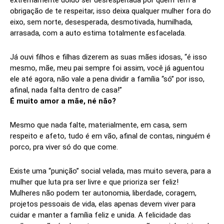
extremamente doido ser desrespeitada por quem tem a
obrigação de te respeitar, isso deixa qualquer mulher fora do
eixo, sem norte, desesperada, desmotivada, humilhada,
arrasada, com a auto estima totalmente esfacelada.
Já ouvi filhos e filhas dizerem as suas mães idosas, “é isso
mesmo, mãe, meu pai sempre foi assim, você já aguentou
ele até agora, não vale a pena dividir a família “só” por isso,
afinal, nada falta dentro de casa!”
É muito amor a mãe, né não?
Mesmo que nada falte, materialmente, em casa, sem
respeito e afeto, tudo é em vão, afinal de contas, ninguém é
porco, pra viver só do que come.
Existe uma “punição” social velada, mas muito severa, para a
mulher que luta pra ser livre e que prioriza ser feliz!
Mulheres não podem ter autonomia, liberdade, coragem,
projetos pessoais de vida, elas apenas devem viver para
cuidar e manter a família feliz e unida. A felicidade das