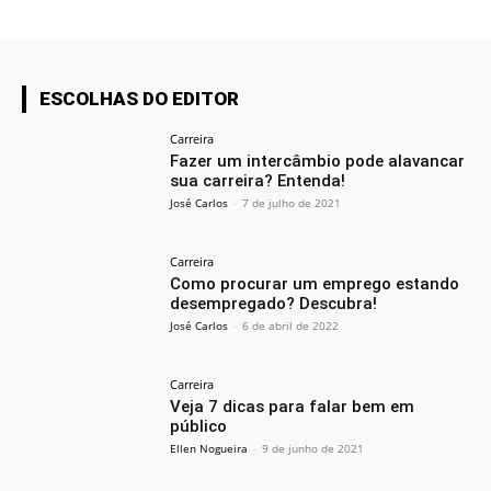
ESCOLHAS DO EDITOR
Carreira
Fazer um intercâmbio pode alavancar
sua carreira? Entenda!
José Carlos
-
7 de julho de 2021
Carreira
Como procurar um emprego estando
desempregado? Descubra!
José Carlos
-
6 de abril de 2022
Carreira
Veja 7 dicas para falar bem em
público
Ellen Nogueira
-
9 de junho de 2021