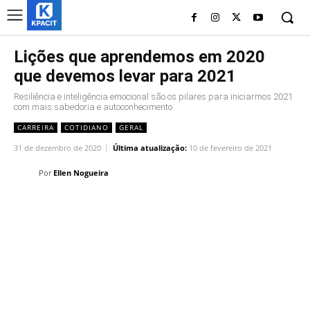
Lições que aprendemos em 2020
que devemos levar para 2021
Resiliência e inteligência emocional são os pilares para iniciarmos 2021
com mais sabedoria e autoconhecimento.
CARREIRA
COTIDIANO
GERAL
31 de dezembro de 2020
Última atualização:
10 de fevereiro de 2021
Por
Ellen Nogueira
Linkedin
Facebook
Twitter
Wh