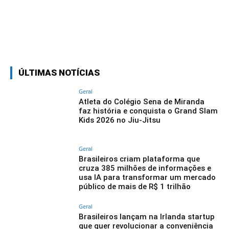
Linkedin
Facebook
Twitter
Wh
ÚLTIMAS NOTÍCIAS
Geral
Atleta do Colégio Sena de Miranda
faz história e conquista o Grand Slam
Kids 2026 no Jiu-Jitsu
Geral
Brasileiros criam plataforma que
cruza 385 milhões de informações e
usa IA para transformar um mercado
público de mais de R$ 1 trilhão
Geral
Brasileiros lançam na Irlanda startup
que quer revolucionar a conveniência