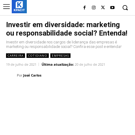
Investir em diversidade: marketing
ou responsabilidade social? Entenda!
Investir em diversidade nos cargos de liderança das empresas é
marketing ou responsabilidade social? Confira esse post e entenda!
CARREIRA
COTIDIANO
EMPRESAS
19 de julho de 2021
Última atualização:
20 de julho de 2021
Por
José Carlos
Linkedin
Facebook
Twitter
Wh