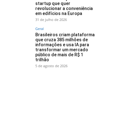
startup que quer
revolucionar a conveniência
em edifícios na Europa
31 de julho de 2026
Geral
Brasileiros criam plataforma
que cruza 385 milhões de
informações e usa IA para
transformar um mercado
público de mais de R$ 1
trilhão
5 de agosto de 2026