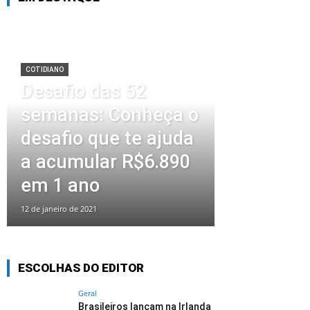
COTIDIANO
Desafio das 52
semanas: Conheça o
desafio que te ajuda
a acumular R$6.890
em 1 ano
12 de janeiro de 2021
ESCOLHAS DO EDITOR
Geral
Brasileiros lançam na Irlanda