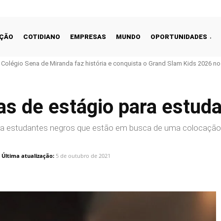
ÇÃO
COTIDIANO
EMPRESAS
MUNDO
OPORTUNIDADES
o Colégio Sena de Miranda faz história e conquista o Grand Slam Kids 2026 no 
as de estágio para estud
para estudantes negros que estão em busca de uma colocação
Última atualização:
5 de outubro de 2021
Linkedin
Share