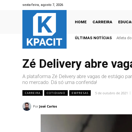
sexta-feira, agosto 7, 2026
HOME
CARREIRA
EDUCA
ÚLTIMAS NOTÍCIAS
Atleta d
Zé Delivery abre vag
A plataforma Zé Delivery abre vagas de estágio 
no mercado. Dá só uma conferida!
5 de outubro de 2021
CARREIRA
COTIDIANO
EMPRESAS
Por
José Carlos