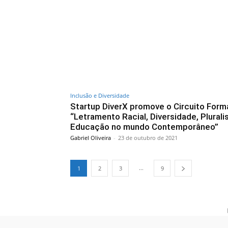
Inclusão e Diversidade
Startup DiverX promove o Circuito Form
“Letramento Racial, Diversidade, Plural
Educação no mundo Contemporâneo”
Gabriel Oliveira
-
23 de outubro de 2021
...
1
2
3
9