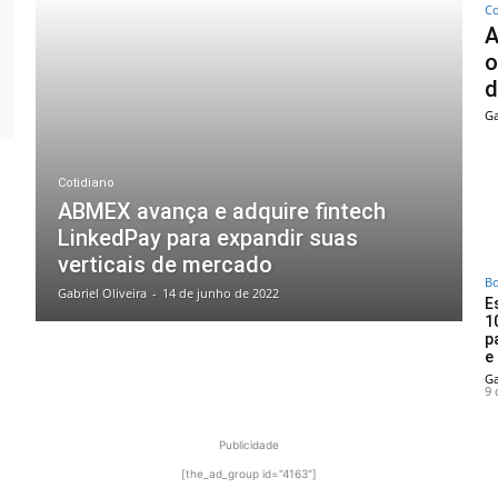
Co
A
o
d
Ga
Cotidiano
ABMEX avança e adquire fintech
LinkedPay para expandir suas
verticais de mercado
Bo
Gabriel Oliveira
-
14 de junho de 2022
E
1
p
e
Ga
9 
Publicidade
[the_ad_group id="4163"]