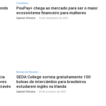
Cotidiano
endo
PouPay+ chega ao mercado para ser o maior
ecossistema financeiro para mulheres
Gabriel Oliveira
-
14 de dezembro de 2021
Bolsas de Estudos
cia
SEDA College sorteia gratuitamente 100
ores
bolsas de intercâmbio para brasileiros
través
estudarem inglês na Irlanda
Gabriel Oliveira
-
29 de outubro de 2021