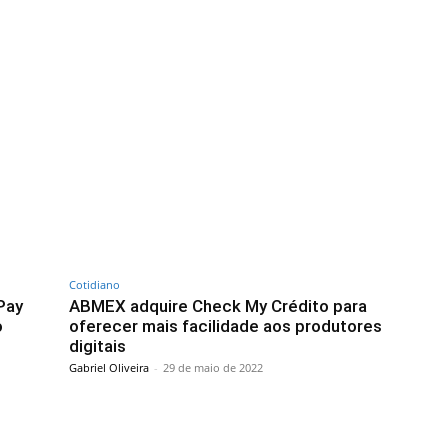
Cotidiano
Pay
ABMEX adquire Check My Crédito para
o
oferecer mais facilidade aos produtores
digitais
Gabriel Oliveira
-
29 de maio de 2022