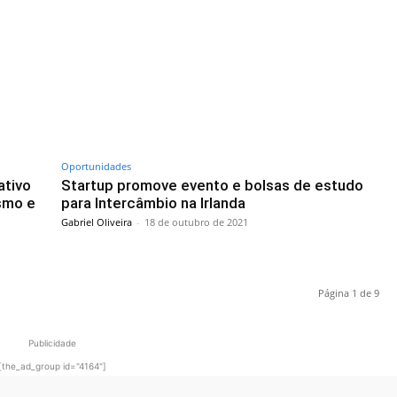
Oportunidades
ativo
Startup promove evento e bolsas de estudo
ismo e
para Intercâmbio na Irlanda
Gabriel Oliveira
-
18 de outubro de 2021
Página 1 de 9
Publicidade
[the_ad_group id="4164"]