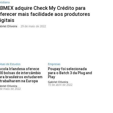
tidiano
BMEX adquire Check My Crédito para
ferecer mais facilidade aos produtores
igitais
briel Oliveira
-
29 de maio de 2022
lsas de Estudos
Empresas
scola Irlandesa oferece
Poupay foi selecionada
00 bolsas de intercâmbio
para o Batch 3 da Plug and
ara brasileiros estudarem
Play
 trabalharem na Europa
Gabriel Oliveira
-
15 de abril de 2022
briel Oliveira
-
de maio de 2022