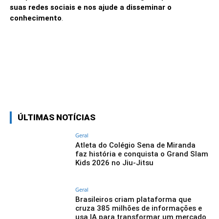
suas redes sociais e nos ajude a disseminar o
conhecimento
.
Linkedin
Facebook
Twitter
Wh
ÚLTIMAS NOTÍCIAS
Geral
Atleta do Colégio Sena de Miranda
faz história e conquista o Grand Slam
Kids 2026 no Jiu-Jitsu
Geral
Brasileiros criam plataforma que
cruza 385 milhões de informações e
usa IA para transformar um mercado