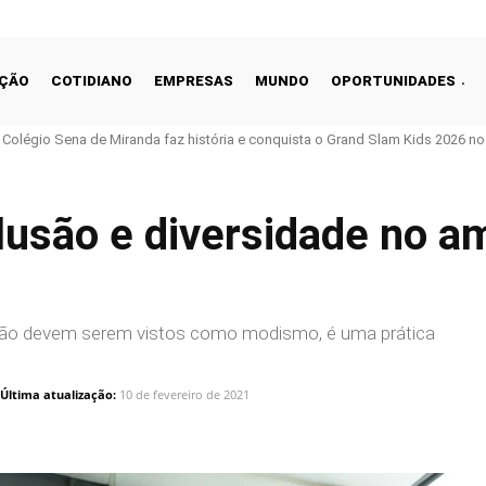
ÇÃO
COTIDIANO
EMPRESAS
MUNDO
OPORTUNIDADES
o Colégio Sena de Miranda faz história e conquista o Grand Slam Kids 2026 no 
lusão e diversidade no a
o não devem serem vistos como modismo, é uma prática
Última atualização:
10 de fevereiro de 2021
Linkedin
Share