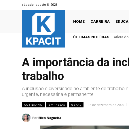
sábado, agosto 8, 2026
HOME
CARREIRA
EDUCA
ÚLTIMAS NOTÍCIAS
Atleta d
A importância da inc
trabalho
A inclusão e diversidade no ambiente de trabalh
urgente, necessária e permanente.
15 de dezembro de 2020
COTIDIANO
EMPRESAS
GERAL
Por
Ellen Nogueira