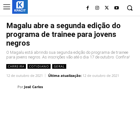
Magalu abre a segunda edição do
programa de trainee para jovens
negros
O Magalu está abrindo sua segunda edição do programa de trainee
para jovens negros. As inscrições vão até o dia 17 de outubro. Confira!
CARREIRA
COTIDIANO
GERAL
12 de outubro de 2021
Última atualização:
12 de outubro de 2021
Por
José Carlos
Linkedin
Facebook
Twitter
Wh