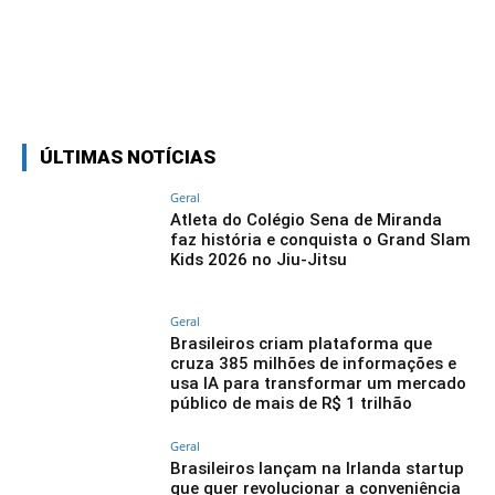
Linkedin
Facebook
Twitter
Wh
ÚLTIMAS NOTÍCIAS
Geral
Atleta do Colégio Sena de Miranda
faz história e conquista o Grand Slam
Kids 2026 no Jiu-Jitsu
Geral
Brasileiros criam plataforma que
cruza 385 milhões de informações e
usa IA para transformar um mercado
público de mais de R$ 1 trilhão
Geral
Brasileiros lançam na Irlanda startup
que quer revolucionar a conveniência