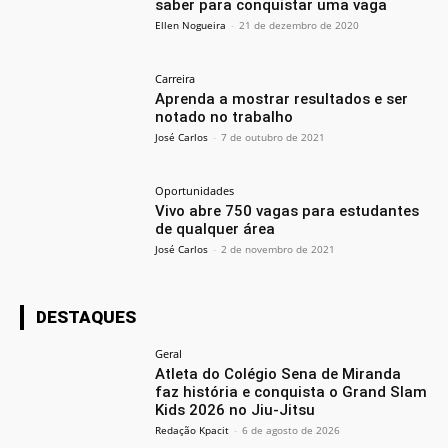
saber para conquistar uma vaga
Ellen Nogueira
-
21 de dezembro de 2020
Carreira
Aprenda a mostrar resultados e ser
notado no trabalho
José Carlos
-
7 de outubro de 2021
Oportunidades
Vivo abre 750 vagas para estudantes
de qualquer área
José Carlos
-
2 de novembro de 2021
DESTAQUES
Geral
Atleta do Colégio Sena de Miranda
faz história e conquista o Grand Slam
Kids 2026 no Jiu-Jitsu
Redação Kpacit
-
6 de agosto de 2026