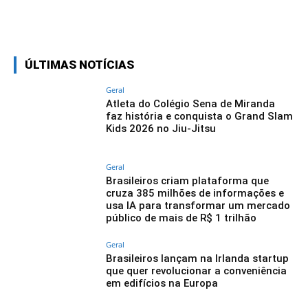
Linkedin
Facebook
Twitter
Wh
ÚLTIMAS NOTÍCIAS
Geral
Atleta do Colégio Sena de Miranda
faz história e conquista o Grand Slam
Kids 2026 no Jiu-Jitsu
Geral
Brasileiros criam plataforma que
cruza 385 milhões de informações e
usa IA para transformar um mercado
público de mais de R$ 1 trilhão
Geral
Brasileiros lançam na Irlanda startup
que quer revolucionar a conveniência
em edifícios na Europa