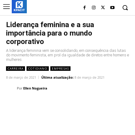
Liderança feminina e a sua
importância para o mundo
corporativo
A liderança feminina vem se consolidando, em consequência das lutas
do movimento feminista, em prol da igualdade de diretos entre homens e
mulheres.
CARREIRA
COTIDIANO
EMPRESAS
8 de março de 2021
Última atualização:
8 de março de 2021
Por
Ellen Nogueira
Linkedin
Facebook
Twitter
Wh