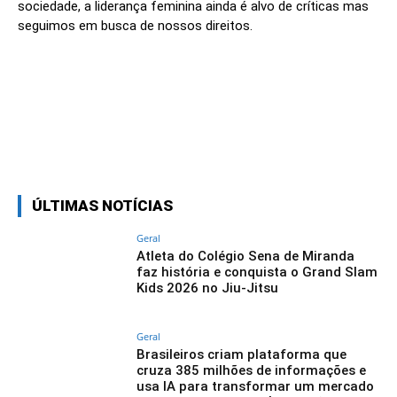
sociedade, a liderança feminina ainda é alvo de críticas mas
seguimos em busca de nossos direitos.
Linkedin
Facebook
Twitter
Wh
ÚLTIMAS NOTÍCIAS
Geral
Atleta do Colégio Sena de Miranda
faz história e conquista o Grand Slam
Kids 2026 no Jiu-Jitsu
Geral
Brasileiros criam plataforma que
cruza 385 milhões de informações e
usa IA para transformar um mercado