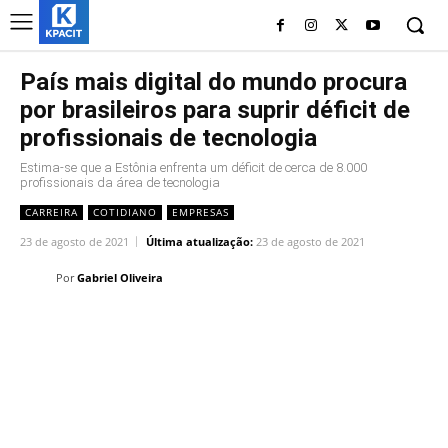
País mais digital do mundo procura
por brasileiros para suprir déficit de
profissionais de tecnologia
Estima-se que a Estônia enfrenta um déficit de cerca de 8.000
profissionais da área de tecnologia
CARREIRA
COTIDIANO
EMPRESAS
23 de agosto de 2021
Última atualização:
23 de agosto de 2021
Por
Gabriel Oliveira
Linkedin
Facebook
Twitter
Wh