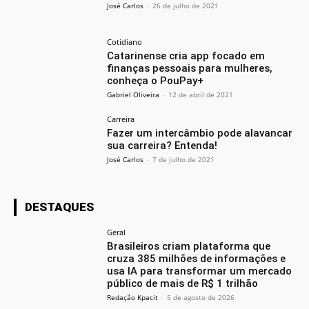
José Carlos
-
26 de julho de 2021
Cotidiano
Catarinense cria app focado em
finanças pessoais para mulheres,
conheça o PouPay+
Gabriel Oliveira
-
12 de abril de 2021
Carreira
Fazer um intercâmbio pode alavancar
sua carreira? Entenda!
José Carlos
-
7 de julho de 2021
DESTAQUES
Geral
Brasileiros criam plataforma que
cruza 385 milhões de informações e
usa IA para transformar um mercado
público de mais de R$ 1 trilhão
Redação Kpacit
-
5 de agosto de 2026