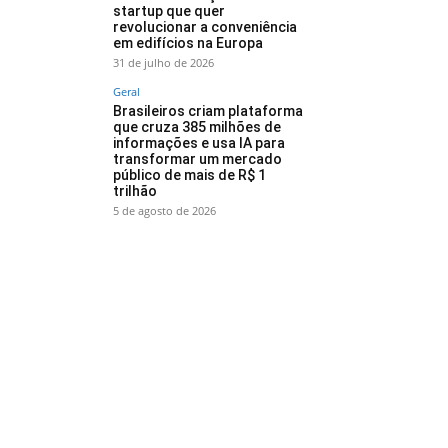
startup que quer
revolucionar a conveniência
em edifícios na Europa
31 de julho de 2026
Geral
Brasileiros criam plataforma
que cruza 385 milhões de
informações e usa IA para
transformar um mercado
público de mais de R$ 1
trilhão
5 de agosto de 2026