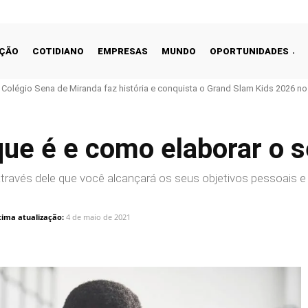
ÇÃO
COTIDIANO
EMPRESAS
MUNDO
OPORTUNIDADES
o Colégio Sena de Miranda faz história e conquista o Grand Slam Kids 2026 no 
 que é e como elaborar o 
através dele que você alcançará os seus objetivos pessoais e
tima atualização:
4 de maio de 2021
Linkedin
Share