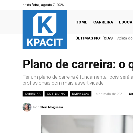
sexta-feira, agosto 7, 2026
HOME
CARREIRA
EDUCA
ÚLTIMAS NOTÍCIAS
Atleta d
Plano de carreira: o
Ter um plano de carreira é fundamental, pois será 
profissionais com mais assertividade.
4 de maio de 2021
Úl
CARREIRA
COTIDIANO
EMPRESAS
Por
Ellen Nogueira