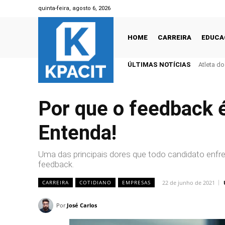
quinta-feira, agosto 6, 2026
HOME
CARREIRA
EDUCA
ÚLTIMAS NOTÍCIAS
Atleta d
Por que o feedback é
Entenda!
Uma das principais dores que todo candidato enfre
feedback.
22 de junho de 2021
CARREIRA
COTIDIANO
EMPRESAS
Por
José Carlos