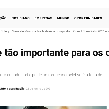
ÇÃO
COTIDIANO
EMPRESAS
MUNDO
OPORTUNIDADES
o Colégio Sena de Miranda faz história e conquista o Grand Slam Kids 2026 no 
 tão importante para os 
nta quando participa de um processo seletivo é a falta de
Última atualização:
22 de junho de 2021
Linkedin
Share