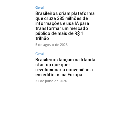
Geral
Brasileiros criam plataforma
que cruza 385 milhões de
informações e usa IA para
transformar um mercado
público de mais de R$ 1
trilhão
5 de agosto de 2026
Geral
Brasileiros lançam na Irlanda
startup que quer
revolucionar a conveniência
em edifícios na Europa
31 de julho de 2026