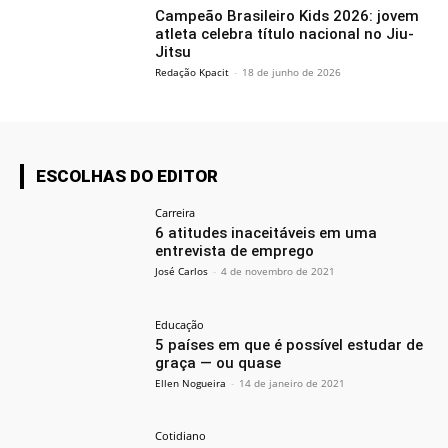
Campeão Brasileiro Kids 2026: jovem
atleta celebra título nacional no Jiu-
Jitsu
Redação Kpacit
-
18 de junho de 2026
ESCOLHAS DO EDITOR
Carreira
6 atitudes inaceitáveis em uma
entrevista de emprego
José Carlos
-
4 de novembro de 2021
Educação
5 países em que é possível estudar de
graça — ou quase
Ellen Nogueira
-
14 de janeiro de 2021
Cotidiano