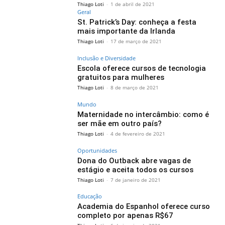
Thiago Loti
-
1 de abril de 2021
Geral
St. Patrick’s Day: conheça a festa
mais importante da Irlanda
Thiago Loti
-
17 de março de 2021
Inclusão e Diversidade
Escola oferece cursos de tecnologia
gratuitos para mulheres
Thiago Loti
-
8 de março de 2021
Mundo
Maternidade no intercâmbio: como é
ser mãe em outro país?
Thiago Loti
-
4 de fevereiro de 2021
Oportunidades
Dona do Outback abre vagas de
estágio e aceita todos os cursos
Thiago Loti
-
7 de janeiro de 2021
Educação
Academia do Espanhol oferece curso
completo por apenas R$67