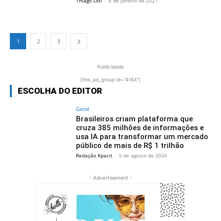
Thiago Loti
-
6 de janeiro de 2021
1
2
3
Publicidade
[the_ad_group id="4164"]
ESCOLHA DO EDITOR
Geral
Brasileiros criam plataforma que
cruza 385 milhões de informações e
usa IA para transformar um mercado
público de mais de R$ 1 trilhão
Redação Kpacit
-
5 de agosto de 2026
- Advertisement -