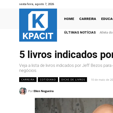
sexta-feira, agosto 7, 2026
HOME
CARREIRA
EDUCA
ÚLTIMAS NOTÍCIAS
Atleta d
5 livros indicados p
Veja a lista de livros indicados por Jeff Bezos p
negócios.
10 de maio de 2
CARREIRA
COTIDIANO
DICAS DE LIVROS
Por
Ellen Nogueira