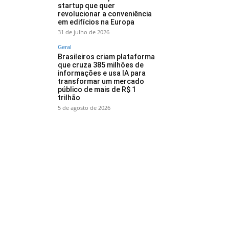
startup que quer
revolucionar a conveniência
em edifícios na Europa
31 de julho de 2026
Geral
Brasileiros criam plataforma
que cruza 385 milhões de
informações e usa IA para
transformar um mercado
público de mais de R$ 1
trilhão
5 de agosto de 2026