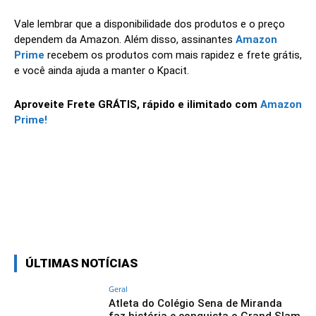
Vale lembrar que a disponibilidade dos produtos e o preço
dependem da Amazon. Além disso, assinantes
Amazon
Prime
recebem os produtos com mais rapidez e frete grátis,
e você ainda ajuda a manter o Kpacit.
Aproveite Frete GRÁTIS, rápido e ilimitado com
Amazon
Prime!
Linkedin
Facebook
Twitter
Wh
ÚLTIMAS NOTÍCIAS
Geral
Atleta do Colégio Sena de Miranda
faz história e conquista o Grand Slam