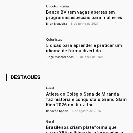
Oportunidades
Banco BV tem vagas abertas em
programas especiais para mulheres
Ellen Nogueira
-
8 de junho de 2021
Colunistas
5 dicas para aprender e praticar um
idioma de forma divertida
Tiago Mascarenhas
-
6 de abril de 2021
DESTAQUES
Geral
Atleta do Colégio Sena de Miranda
faz história e conquista o Grand Slam
Kids 2026 no Jiu-Jitsu
Redação Kpacit
-
6 de agosto de 2026
Geral
Brasileiros criam plataforma que
cruza 385 milhões de informações e