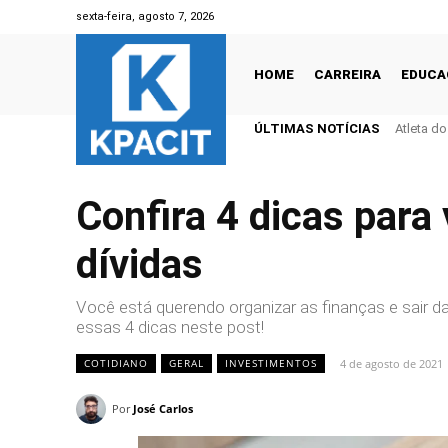
sexta-feira, agosto 7, 2026
HOME
CARREIRA
EDUCA
ÚLTIMAS NOTÍCIAS
Atleta d
Confira 4 dicas para 
dívidas
Você está querendo organizar as finanças e sair 
essas 4 dicas neste post!
4 de agosto de 2021
COTIDIANO
GERAL
INVESTIMENTOS
Por
José Carlos