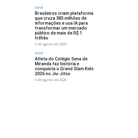
Geral
Brasileiros criam plataforma
que cruza 385 milhões de
informações e usa IA para
transformar um mercado
público de mais de R$ 1
trilhão
5 de agosto de 2026
Geral
Atleta do Colégio Sena de
Miranda faz história e
conquista o Grand Slam Kids
2026 no Jiu-Jitsu
6 de agosto de 2026