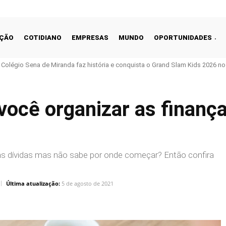
ÇÃO
COTIDIANO
EMPRESAS
MUNDO
OPORTUNIDADES
o Colégio Sena de Miranda faz história e conquista o Grand Slam Kids 2026 no 
você organizar as finança
das dívidas mas não sabe por onde começar? Então confira
Última atualização:
5 de agosto de 2021
Linkedin
Share