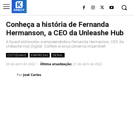
Conheça a história de Fernanda
Hermanson, a CEO da Unleashe Hub
A Kpacit entrevistou a empreendedora Fernanda Hermanson, CEO da
Unleashe Hub Digital. Confere aí essa conversa imperdível!
COTIDIANO
EMPRESAS
GERAL
20 de abril de 2022
Última atualização:
21 de abril de 2022
Por
José Carlos
Linkedin
Facebook
Twitter
Wh