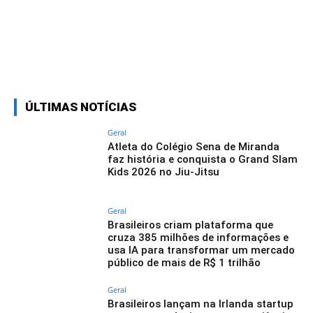
Linkedin
Facebook
Twitter
Wh
ÚLTIMAS NOTÍCIAS
Geral
Atleta do Colégio Sena de Miranda
faz história e conquista o Grand Slam
Kids 2026 no Jiu-Jitsu
Geral
Brasileiros criam plataforma que
cruza 385 milhões de informações e
usa IA para transformar um mercado
público de mais de R$ 1 trilhão
Geral
Brasileiros lançam na Irlanda startup