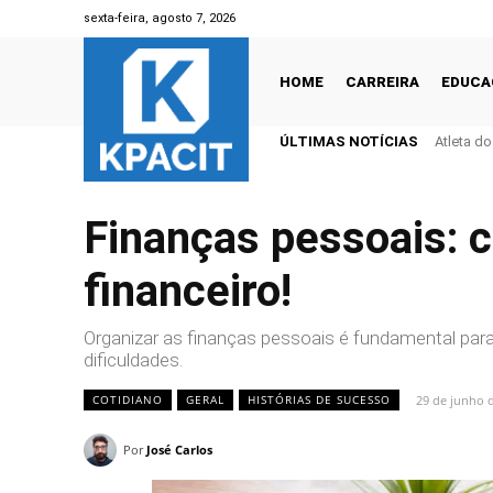
sexta-feira, agosto 7, 2026
HOME
CARREIRA
EDUCA
ÚLTIMAS NOTÍCIAS
Atleta d
Finanças pessoais:
financeiro!
Organizar as finanças pessoais é fundamental par
dificuldades.
29 de junho 
COTIDIANO
GERAL
HISTÓRIAS DE SUCESSO
Por
José Carlos