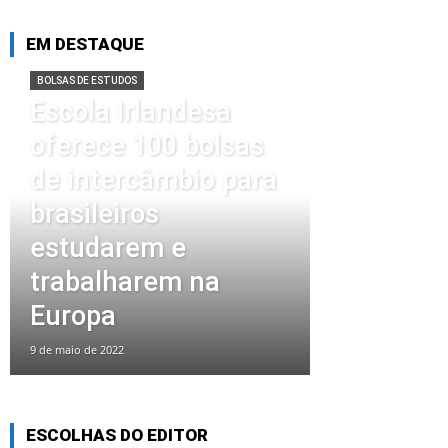
EM DESTAQUE
BOLSAS DE ESTUDOS
Escola Irlandesa
oferece 100 bolsas
de intercâmbio para
brasileiros
estudarem e
trabalharem na
Europa
9 de maio de 2022
ESCOLHAS DO EDITOR