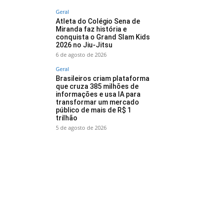
Geral
Atleta do Colégio Sena de
Miranda faz história e
conquista o Grand Slam Kids
2026 no Jiu-Jitsu
6 de agosto de 2026
Geral
Brasileiros criam plataforma
que cruza 385 milhões de
informações e usa IA para
transformar um mercado
público de mais de R$ 1
trilhão
5 de agosto de 2026