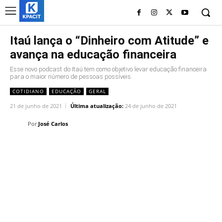
Itaú lança o “Dinheiro com Atitude” e
avança na educação financeira
Esse novo podcast do Itaú tem como objetivo levar educação financeira
para o maior número de pessoas possíveis.
COTIDIANO
EDUCAÇÃO
GERAL
21 de junho de 2021
Última atualização:
24 de junho de 2021
Por
José Carlos
Linkedin
Facebook
Twitter
Wh