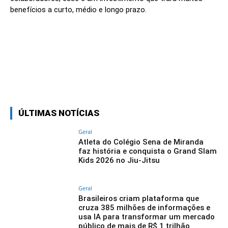
benefícios a curto, médio e longo prazo.
Linkedin
Facebook
Twitter
Wh
ÚLTIMAS NOTÍCIAS
Geral
Atleta do Colégio Sena de Miranda
faz história e conquista o Grand Slam
Kids 2026 no Jiu-Jitsu
Geral
Brasileiros criam plataforma que
cruza 385 milhões de informações e
usa IA para transformar um mercado
público de mais de R$ 1 trilhão