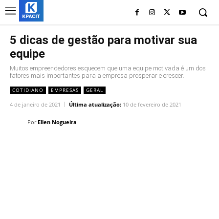
5 dicas de gestão para motivar sua
equipe
Muitos empreendedores esquecem que uma equipe motivada é um dos
fatores mais importantes para a empresa prosperar e crescer.
COTIDIANO
EMPRESAS
GERAL
4 de janeiro de 2021
Última atualização:
10 de fevereiro de 2021
Por
Ellen Nogueira
Linkedin
Facebook
Twitter
Wh