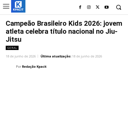
Campeão Brasileiro Kids 2026: jovem
atleta celebra título nacional no Jiu-
Jitsu
GERAL
18 de junho de 2026
Última atualização:
18 de junho de 2026
Por
Redação Kpacit
Linkedin
Facebook
Twitter
Wh