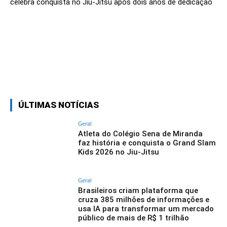
celebra conquista no Jiu-Jitsu após dois anos de dedicação
Linkedin
Facebook
Twitter
Wh
ÚLTIMAS NOTÍCIAS
Geral
Atleta do Colégio Sena de Miranda
faz história e conquista o Grand Slam
Kids 2026 no Jiu-Jitsu
Geral
Brasileiros criam plataforma que
cruza 385 milhões de informações e
usa IA para transformar um mercado
público de mais de R$ 1 trilhão