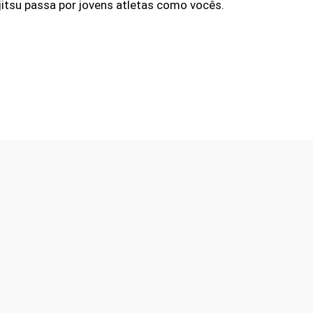
u-jitsu passa por jovens atletas como vocês.
Facebook
Twitter
WhatsApp