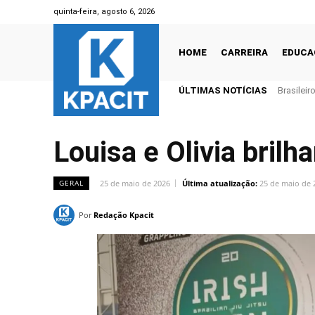
quinta-feira, agosto 6, 2026
HOME
CARREIRA
EDUCA
ÚLTIMAS NOTÍCIAS
Brasilei
1 trilhão
Louisa e Olivia brilh
25 de maio de 2026
Última atualização:
25 de maio de 
GERAL
Por
Redação Kpacit