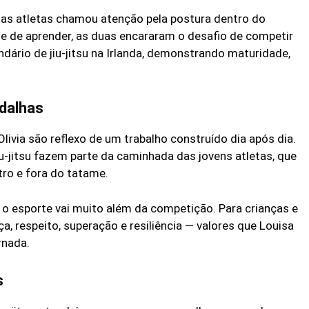
 das atletas chamou atenção pela postura dentro do
 de aprender, as duas encararam o desafio de competir
ário de jiu-jitsu na Irlanda, demonstrando maturidade,
dalhas
ivia são reflexo de um trabalho construído dia após dia.
jiu-jitsu fazem parte da caminhada das jovens atletas, que
ro e fora do tatame.
o esporte vai muito além da competição. Para crianças e
ça, respeito, superação e resiliência — valores que Louisa
rnada.
s