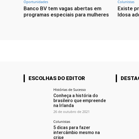
Oportunidades
Colunistas
Banco BV tem vagas abertas em
Existe p
programas especiais para mulheres
Idosa ado
ESCOLHAS DO EDITOR
DESTA
Histórias de Sucesso
Conheça a história do
brasileiro que empreende
na Irlanda
26 de outubro de 2021
Colunistas
5 dicas para fazer
intercâmbio mesmo na
crise