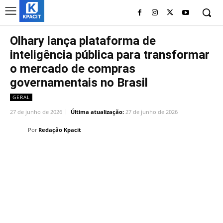
Olhary lança plataforma de
inteligência pública para transformar
o mercado de compras
governamentais no Brasil
GERAL
27 de junho de 2026
Última atualização:
27 de junho de 2026
Por
Redação Kpacit
Linkedin
Facebook
Twitter
Wh