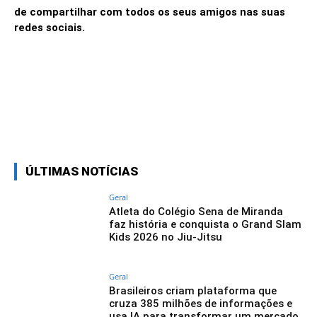
de compartilhar com todos os seus amigos nas suas
redes sociais.
Linkedin
Facebook
Twitter
Wh
ÚLTIMAS NOTÍCIAS
Geral
Atleta do Colégio Sena de Miranda
faz história e conquista o Grand Slam
Kids 2026 no Jiu-Jitsu
Geral
Brasileiros criam plataforma que
cruza 385 milhões de informações e
usa IA para transformar um mercado