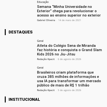
Educação
Semana “Minha Universidade no
Exterior” chega para revolucionar o
acesso ao ensino superior no exterior
Gabriel Oliveira
-
14 de maio de 2021
DESTAQUES
Geral
Atleta do Colégio Sena de Miranda
faz história e conquista o Grand Slam
Kids 2026 no Jiu-Jitsu
Redação Kpacit
-
6 de agosto de 2026
Geral
Brasileiros criam plataforma que
cruza 385 milhões de informações e
usa IA para transformar um mercado
público de mais de R$ 1 trilhão
Redação Kpacit
-
5 de agosto de 2026
INSTITUCIONAL