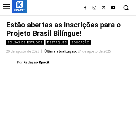
Estão abertas as inscrições para o
Projeto Brasil Bilíngue!
BOLSAS DE ESTUDOS
DESTAQUES
EDUCAÇÃO
20 de agosto de 2025
Última atualização:
24 de agosto de 2025
Por
Redação Kpacit
Linkedin
Facebook
Twitter
Wh