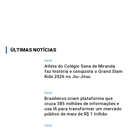
Linkedin
Facebook
Twitter
Wh
ÚLTIMAS NOTÍCIAS
Geral
Atleta do Colégio Sena de Miranda
faz história e conquista o Grand Slam
Kids 2026 no Jiu-Jitsu
Geral
Brasileiros criam plataforma que
cruza 385 milhões de informações e
usa IA para transformar um mercado
público de mais de R$ 1 trilhão
Geral