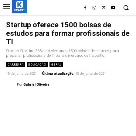
Startup oferece 1500 bolsas de
estudos para formar profissionais de
TI
Startup StarHire 365 está ofertando 1500 bolsas de estudos para
preparar profissionais de TI para o mercado de trabalho.
CARREIRA
EDUCAÇÃO
GERAL
15 de julho de 2021
Última atualização:
15 de julho de 2021
Por
Gabriel Oliveira
Linkedin
Facebook
Twitter
Wh