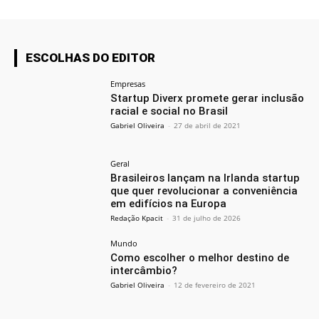
ESCOLHAS DO EDITOR
Empresas
Startup Diverx promete gerar inclusão
racial e social no Brasil
Gabriel Oliveira
-
27 de abril de 2021
Geral
Brasileiros lançam na Irlanda startup
que quer revolucionar a conveniência
em edifícios na Europa
Redação Kpacit
-
31 de julho de 2026
Mundo
Como escolher o melhor destino de
intercâmbio?
Gabriel Oliveira
-
12 de fevereiro de 2021