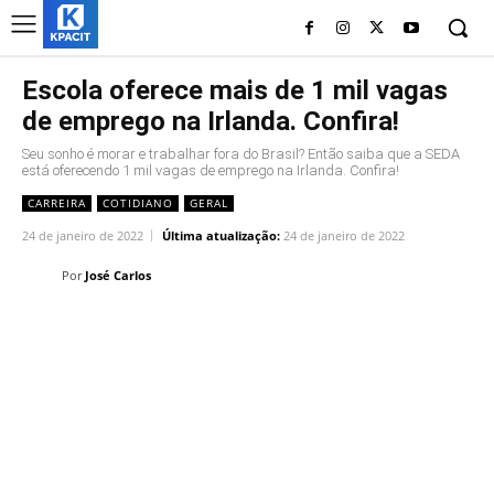
Escola oferece mais de 1 mil vagas
de emprego na Irlanda. Confira!
Seu sonho é morar e trabalhar fora do Brasil? Então saiba que a SEDA
está oferecendo 1 mil vagas de emprego na Irlanda. Confira!
CARREIRA
COTIDIANO
GERAL
24 de janeiro de 2022
Última atualização:
24 de janeiro de 2022
Por
José Carlos
Linkedin
Facebook
Twitter
Wh