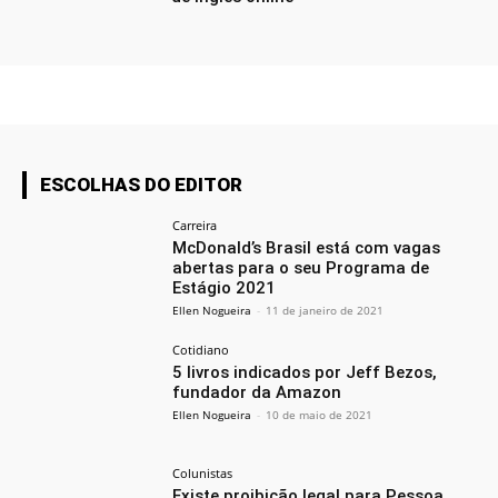
ESCOLHAS DO EDITOR
Carreira
McDonald’s Brasil está com vagas
abertas para o seu Programa de
Estágio 2021
Ellen Nogueira
-
11 de janeiro de 2021
Cotidiano
5 livros indicados por Jeff Bezos,
fundador da Amazon
Ellen Nogueira
-
10 de maio de 2021
Colunistas
Existe proibição legal para Pessoa