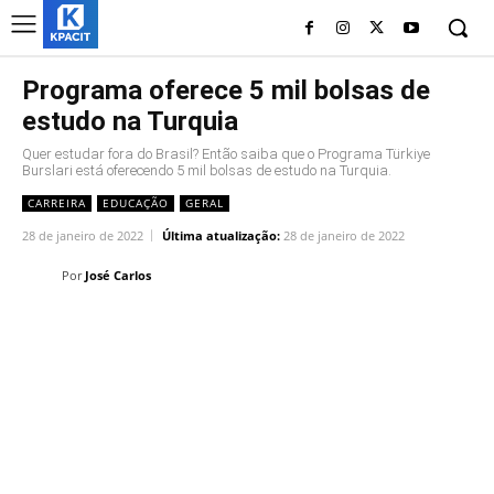
Programa oferece 5 mil bolsas de
estudo na Turquia
Quer estudar fora do Brasil? Então saiba que o Programa Türkiye
Burslari está oferecendo 5 mil bolsas de estudo na Turquia.
CARREIRA
EDUCAÇÃO
GERAL
28 de janeiro de 2022
Última atualização:
28 de janeiro de 2022
Por
José Carlos
Linkedin
Facebook
Twitter
Wh