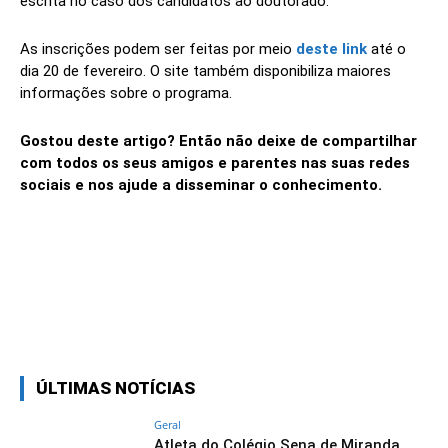
escrita no caso dos candidatos ao doutorado.
As inscrições podem ser feitas por meio
deste link
até o
dia 20 de fevereiro. O site também disponibiliza maiores
informações sobre o programa.
Gostou deste artigo? Então não deixe de compartilhar
com todos os seus amigos e parentes nas suas redes
sociais e nos ajude a disseminar o conhecimento.
Linkedin
Facebook
Twitter
Wh
ÚLTIMAS NOTÍCIAS
Geral
Atleta do Colégio Sena de Miranda