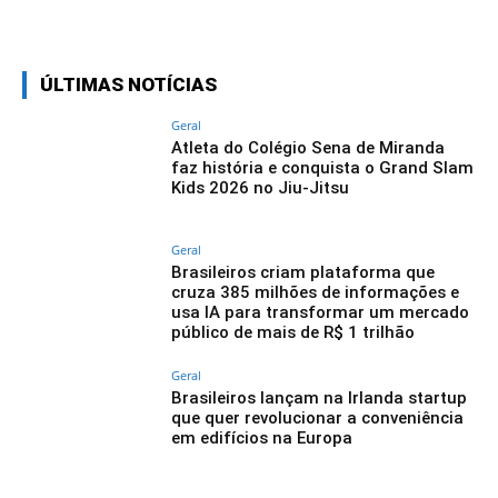
Linkedin
Facebook
Twitter
Wh
ÚLTIMAS NOTÍCIAS
Geral
Atleta do Colégio Sena de Miranda
faz história e conquista o Grand Slam
Kids 2026 no Jiu-Jitsu
Geral
Brasileiros criam plataforma que
cruza 385 milhões de informações e
usa IA para transformar um mercado
público de mais de R$ 1 trilhão
Geral
Brasileiros lançam na Irlanda startup
que quer revolucionar a conveniência
em edifícios na Europa