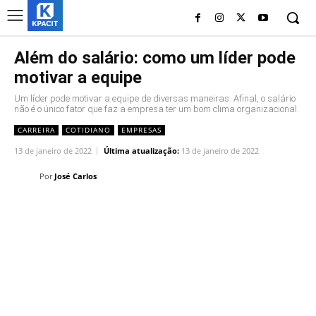
Além do salário: como um líder pode
motivar a equipe
Um líder pode motivar a equipe de diversas maneiras. Afinal, o salário
não é o único fator que faz a empresa ter um bom clima organizacional.
CARREIRA
COTIDIANO
EMPRESAS
13 de janeiro de 2022
Última atualização:
13 de janeiro de 2022
Por
José Carlos
Linkedin
Facebook
Twitter
Wh