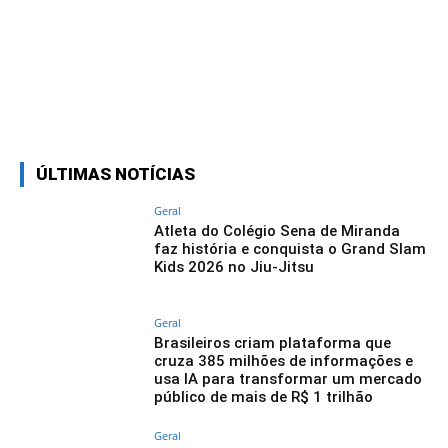
Linkedin
Facebook
Twitter
Wh
ÚLTIMAS NOTÍCIAS
Geral
Atleta do Colégio Sena de Miranda
faz história e conquista o Grand Slam
Kids 2026 no Jiu-Jitsu
Geral
Brasileiros criam plataforma que
cruza 385 milhões de informações e
usa IA para transformar um mercado
público de mais de R$ 1 trilhão
Geral