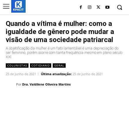
Quando a vítima é mulher: como a
igualdade de gênero pode mudar a
visão de uma sociedade patriarcal
A objetificação da mulher é um fato lamentável é uma depreciação do
ser feminino, porém ocorre com tanta frequência mesmo em pleno século
XXI.
COLUNISTAS
COTIDIANO
GERAL
25 de junho de 2021
Última atualização:
25 de junho de 2021
Por
Dra. Valdilene Oliveira Martins
Linkedin
Facebook
Twitter
Wh