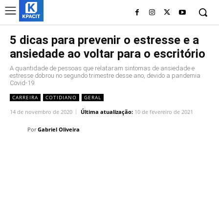
5 dicas para prevenir o estresse e a
ansiedade ao voltar para o escritório
A quantidade de pessoas que relataram sintomas de ansiedade e
estresse dobrou no segundo trimestre desse ano, devido a pandemia
Covid-19.
CARREIRA
COTIDIANO
GERAL
14 de novembro de 2020
Última atualização:
10 de fevereiro de 2021
Por
Gabriel Oliveira
Linkedin
Facebook
Twitter
Wh