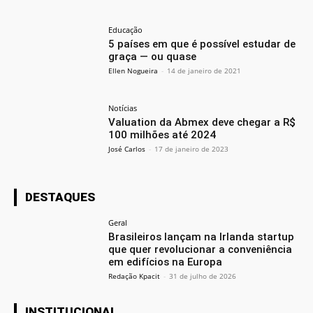
Educação
5 países em que é possível estudar de
graça — ou quase
Ellen Nogueira
-
14 de janeiro de 2021
Notícias
Valuation da Abmex deve chegar a R$
100 milhões até 2024
José Carlos
-
17 de janeiro de 2023
DESTAQUES
Geral
Brasileiros lançam na Irlanda startup
que quer revolucionar a conveniência
em edifícios na Europa
Redação Kpacit
-
31 de julho de 2026
INSTITUCIONAL