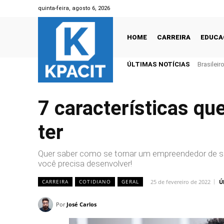
quinta-feira, agosto 6, 2026
HOME
CARREIRA
EDUCA
ÚLTIMAS NOTÍCIAS
Brasilei
1 trilhão
7 características q
ter
Quer saber como se tornar um empreendedor de suc
você precisa desenvolver!
25 de fevereiro de 2022
Ú
CARREIRA
COTIDIANO
GERAL
Por
José Carlos