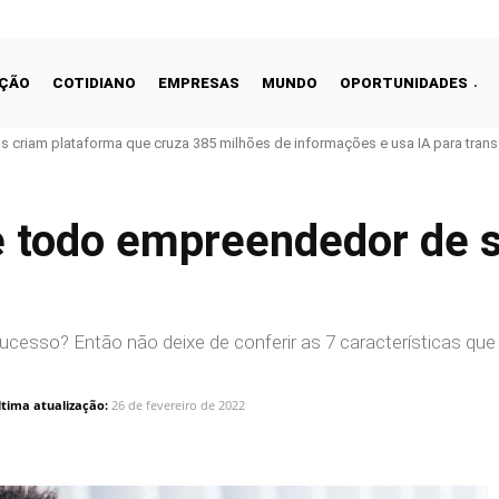
ÇÃO
COTIDIANO
EMPRESAS
MUNDO
OPORTUNIDADES
ros criam plataforma que cruza 385 milhões de informações e usa IA para tra
ue todo empreendedor de
esso? Então não deixe de conferir as 7 características que
ltima atualização:
26 de fevereiro de 2022
Linkedin
Share