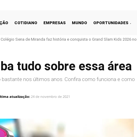
ÇÃO
COTIDIANO
EMPRESAS
MUNDO
OPORTUNIDADES
o Colégio Sena de Miranda faz história e conquista o Grand Slam Kids 2026 no 
aiba tudo sobre essa área
o bastante nos últimos anos. Confira como funciona e como
ltima atualização:
24 de novembro de 2021
Linkedin
Share