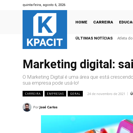
quinta-feira, agosto 6, 2026
HOME
CARREIRA
EDUCA
ÚLTIMAS NOTÍCIAS
Atleta d
Marketing digital: s
O Marketing Digital é uma área que está crescend
sua empresa pode usá-lo!
24 de novembro de 2021
Ú
CARREIRA
EMPRESAS
GERAL
Por
José Carlos