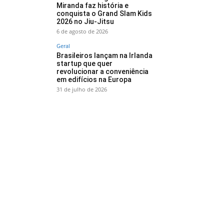
Miranda faz história e
conquista o Grand Slam Kids
2026 no Jiu-Jitsu
6 de agosto de 2026
Geral
Brasileiros lançam na Irlanda
startup que quer
revolucionar a conveniência
em edifícios na Europa
31 de julho de 2026