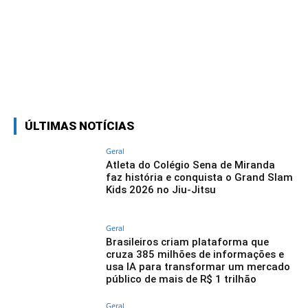
Linkedin
Facebook
Twitter
Wh
ÚLTIMAS NOTÍCIAS
Geral
Atleta do Colégio Sena de Miranda
faz história e conquista o Grand Slam
Kids 2026 no Jiu-Jitsu
Geral
Brasileiros criam plataforma que
cruza 385 milhões de informações e
usa IA para transformar um mercado
público de mais de R$ 1 trilhão
Geral