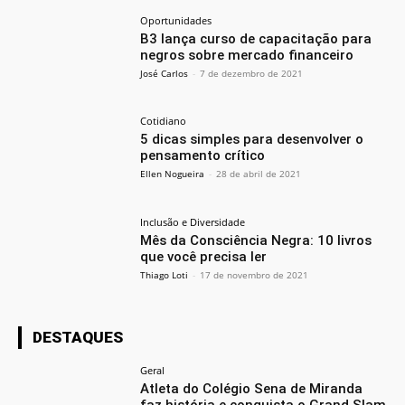
Oportunidades
B3 lança curso de capacitação para
negros sobre mercado financeiro
José Carlos
-
7 de dezembro de 2021
Cotidiano
5 dicas simples para desenvolver o
pensamento crítico
Ellen Nogueira
-
28 de abril de 2021
Inclusão e Diversidade
Mês da Consciência Negra: 10 livros
que você precisa ler
Thiago Loti
-
17 de novembro de 2021
DESTAQUES
Geral
Atleta do Colégio Sena de Miranda
faz história e conquista o Grand Slam