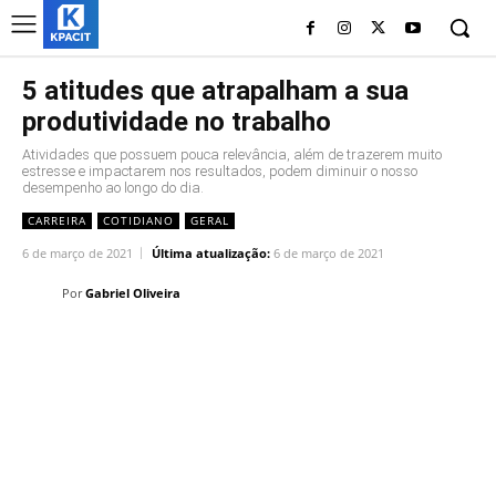
5 atitudes que atrapalham a sua
produtividade no trabalho
Atividades que possuem pouca relevância, além de trazerem muito
estresse e impactarem nos resultados, podem diminuir o nosso
desempenho ao longo do dia.
CARREIRA
COTIDIANO
GERAL
6 de março de 2021
Última atualização:
6 de março de 2021
Por
Gabriel Oliveira
Linkedin
Facebook
Twitter
Wh