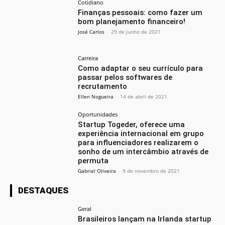
Cotidiano
Finanças pessoais: como fazer um
bom planejamento financeiro!
José Carlos
-
29 de junho de 2021
Carreira
Como adaptar o seu currículo para
passar pelos softwares de
recrutamento
Ellen Nogueira
-
14 de abril de 2021
Oportunidades
Startup Togeder, oferece uma
experiência internacional em grupo
para influenciadores realizarem o
sonho de um intercâmbio através de
permuta
Gabriel Oliveira
-
9 de novembro de 2021
DESTAQUES
Geral
Brasileiros lançam na Irlanda startup