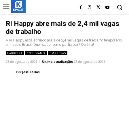
Ri Happy abre mais de 2,4 mil vagas
de trabalho
A Ri Happy está abrindo mais de 2,4 mil vagas de trabalho temporário
em todo o Brasil. Quer saber como participar? Confira!
CARREIRA
COTIDIANO
EMPRESAS
25 de agosto de 2021
Última atualização:
25 de agosto de 2021
Por
José Carlos
Linkedin
Facebook
Twitter
Wh