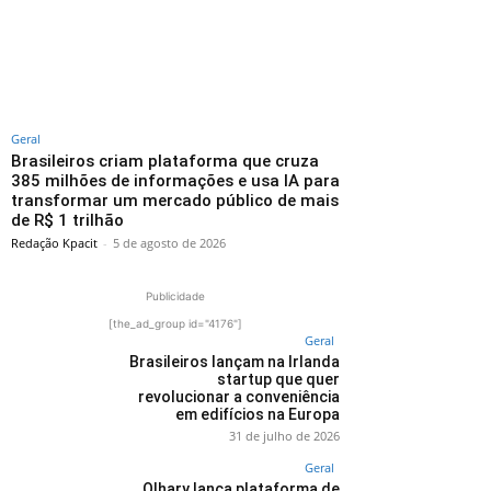
Geral
Brasileiros criam plataforma que cruza
385 milhões de informações e usa IA para
transformar um mercado público de mais
de R$ 1 trilhão
Redação Kpacit
-
5 de agosto de 2026
Publicidade
[the_ad_group id="4176"]
Geral
Brasileiros lançam na Irlanda
startup que quer
revolucionar a conveniência
em edifícios na Europa
31 de julho de 2026
Geral
Olhary lança plataforma de