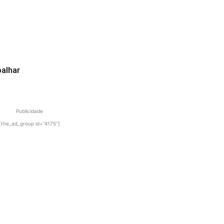
alhar
Publicidade
[the_ad_group id="4175"]