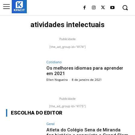
atividades intelectuais
Publicidade
[the_ad_group id="4174"]
Cotidiano
Os melhores idiomas para aprender
em 2021
Ellen Nogueira
-
8 de janeiro de 2021
Publicidade
[the_ad_group id="4175"]
ESCOLHA DO EDITOR
Geral
Atleta do Colégio Sena de Miranda