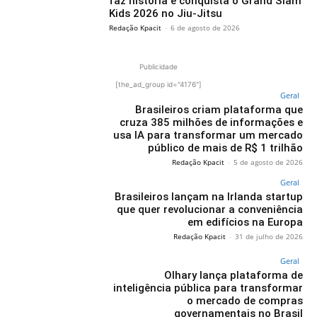
faz história e conquista o Grand Slam
Kids 2026 no Jiu-Jitsu
Redação Kpacit
-
6 de agosto de 2026
Publicidade
[the_ad_group id="4176"]
Geral
Brasileiros criam plataforma que
cruza 385 milhões de informações e
usa IA para transformar um mercado
público de mais de R$ 1 trilhão
Redação Kpacit
-
5 de agosto de 2026
Geral
Brasileiros lançam na Irlanda startup
que quer revolucionar a conveniência
em edifícios na Europa
Redação Kpacit
-
31 de julho de 2026
Geral
Olhary lança plataforma de
inteligência pública para transformar
o mercado de compras
governamentais no Brasil