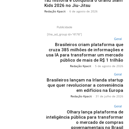
faz história e conquista o Grand Slam
Kids 2026 no Jiu-Jitsu
Redação Kpacit
-
6 de agosto de 2026
Publicidade
[the_ad_group id="4176"]
Geral
Brasileiros criam plataforma que
cruza 385 milhões de informações e
usa IA para transformar um mercado
público de mais de R$ 1 trilhão
Redação Kpacit
-
5 de agosto de 2026
Geral
Brasileiros lançam na Irlanda startup
que quer revolucionar a conveniência
em edifícios na Europa
Redação Kpacit
-
31 de julho de 2026
Geral
Olhary lança plataforma de
inteligência pública para transformar
o mercado de compras
governamentais no Brasil