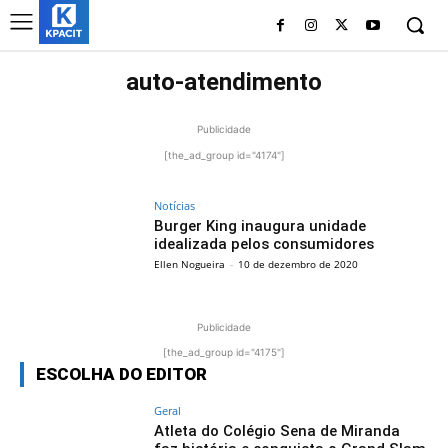
auto-atendimento
Publicidade
[the_ad_group id="4174"]
Notícias
Burger King inaugura unidade
idealizada pelos consumidores
Ellen Nogueira
-
10 de dezembro de 2020
Publicidade
[the_ad_group id="4175"]
ESCOLHA DO EDITOR
Geral
Atleta do Colégio Sena de Miranda