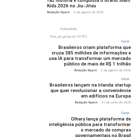
faz história e conquista o Grand Slam
Kids 2026 no Jiu-Jitsu
Redação Kpacit
-
6 de agosto de 2026
Publicidade
[the_ad_group id="4176"]
Geral
Brasileiros criam plataforma que
cruza 385 milhões de informações e
usa IA para transformar um mercado
público de mais de R$ 1 trilhão
Redação Kpacit
-
5 de agosto de 2026
Geral
Brasileiros lançam na Irlanda startup
que quer revolucionar a conveniência
em edifícios na Europa
Redação Kpacit
-
31 de julho de 2026
Geral
Olhary lança plataforma de
inteligência pública para transformar
o mercado de compras
governamentais no Brasil