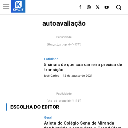
autoavaliação
Publicidade
[the_ad_group id="4174"]
Cotidiano
5 sinais de que sua carreira precisa de
transição
José Carlos
-
12 de agosto de 2021
Publicidade
[the_ad_group id="4175"]
ESCOLHA DO EDITOR
Geral
Atleta do Colégio Sena de Miranda