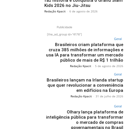
faz história e conquista o Grand Slam
Kids 2026 no Jiu-Jitsu
Redação Kpacit
-
6 de agosto de 2026
Publicidade
[the_ad_group id="4176"]
Geral
Brasileiros criam plataforma que
cruza 385 milhões de informações e
usa IA para transformar um mercado
público de mais de R$ 1 trilhão
Redação Kpacit
-
5 de agosto de 2026
Geral
Brasileiros lançam na Irlanda startup
que quer revolucionar a conveniência
em edifícios na Europa
Redação Kpacit
-
31 de julho de 2026
Geral
Olhary lança plataforma de
inteligência pública para transformar
o mercado de compras
governamentais no Brasil