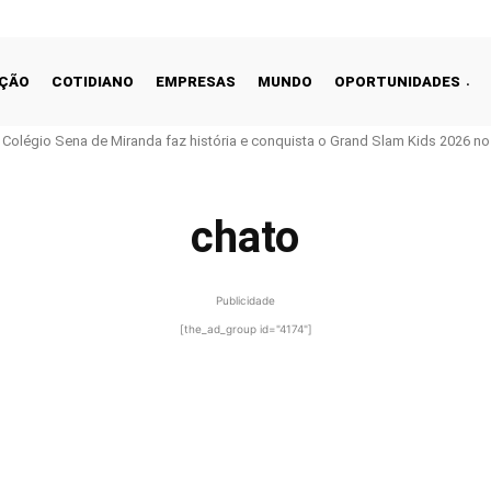
ÇÃO
COTIDIANO
EMPRESAS
MUNDO
OPORTUNIDADES
o Colégio Sena de Miranda faz história e conquista o Grand Slam Kids 2026 no 
chato
Publicidade
[the_ad_group id="4174"]