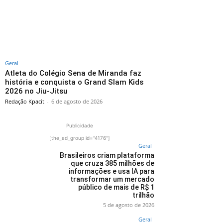
Geral
Atleta do Colégio Sena de Miranda faz
história e conquista o Grand Slam Kids
2026 no Jiu-Jitsu
Redação Kpacit
-
6 de agosto de 2026
Publicidade
[the_ad_group id="4176"]
Geral
Brasileiros criam plataforma
que cruza 385 milhões de
informações e usa IA para
transformar um mercado
público de mais de R$ 1
trilhão
5 de agosto de 2026
Geral