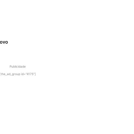
novo
Publicidade
[the_ad_group id="4175"]