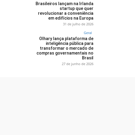
Brasileiros lançam na Irlanda
startup que quer
revolucionar a conveniência
em edifícios na Europa
31 de julho de 2026
Geral
Olhary lança plataforma de
inteligência pública para
transformar o mercado de
compras governamentais no
Brasil
27 de junho de 2026